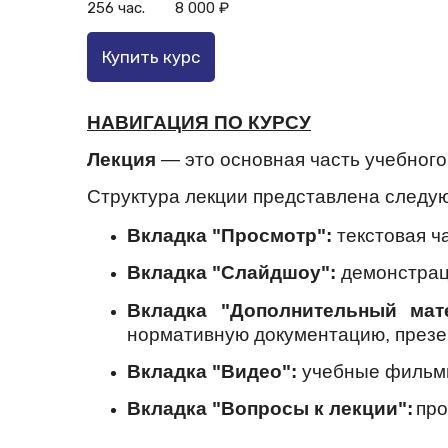
256 час.
8 000 ₽
НАВИГАЦИЯ ПО КУРСУ
Лекция
— это основная часть учебного
Структура лекции представлена следу
Вкладка "Просмотр":
текстовая ч
Вкладка "Слайдшоу":
демонстраци
Вкладка "Дополнительный ма
нормативную документацию, презе
Вкладка "Видео":
учебные фильмы
Вкладка "Вопросы к лекции":
про