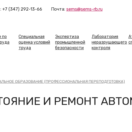
:
+7 (347) 292-13-66
Почта:
sems@sems-rb.ru
овная
игация
е по
Специальная
Экспертиза
Лаборатория
А
труда
оценка условий
промышленной
неразрушающего
с
труда
безопасности
контроля
ЛЬНОЕ ОБРАЗОВАНИЕ (ПРОФЕССИОНАЛЬНАЯ ПЕРЕПОДГОТОВКА)
ТОЯНИЕ И РЕМОНТ АВТ