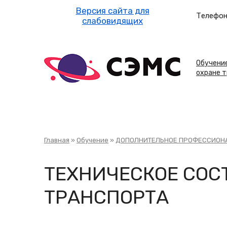
Перейти
к
Телефон
основному
содержанию
Осн
нав
Обучени
охране 
Строка
Главная
Обучение
ДОПОЛНИТЕЛЬНОЕ ПРОФЕССИОНА
навигации
ТЕХНИЧЕСКОЕ СОС
ТРАНСПОРТА